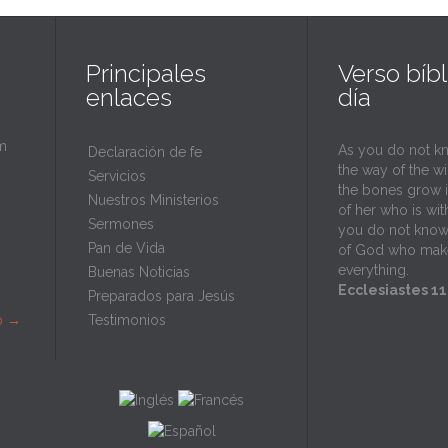
Principales
Verso bíbl
enlaces
día
m
As you do not k
Declaración de fe
the way of the w
Servicios
the bones grow 
Nuestros Ministerios
of her who is wit
Sermones
you do not know
Pan de Vida
of God who mak
everything.
Buenas Noticias
Ecclesiastes 11
Preparados para Jesús
p
→
Testimonios