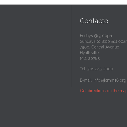
Contacto
Fridays @ 9:00pm
Sundays @ 8:00 &11:00a
7900, Central Avenue
Hyattsville,
MD, 20785
Tel: 301 245-2000
E-mail:
info@jcmm16.org
Get directions on the ma