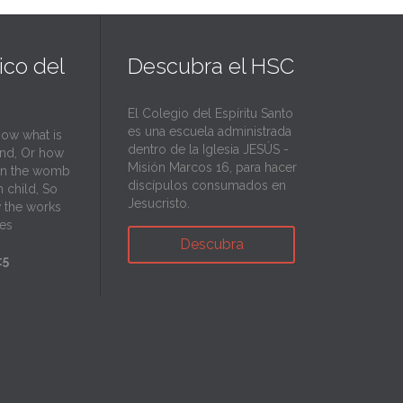
ico del
Descubra el HSC
El Colegio del Espíritu Santo
es una escuela administrada
now what is
dentro de la Iglesia JESÚS -
ind, Or how
Misión Marcos 16, para hacer
in the womb
discípulos consumados en
h child, So
Jesucristo.
 the works
es
Descubra
:5