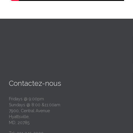
Contactez-nous
Fridays @ 9:00pm
Sundays @ 8:00 &11:00am
7900, Central Avenue
Hyattsville,
MD, 20785