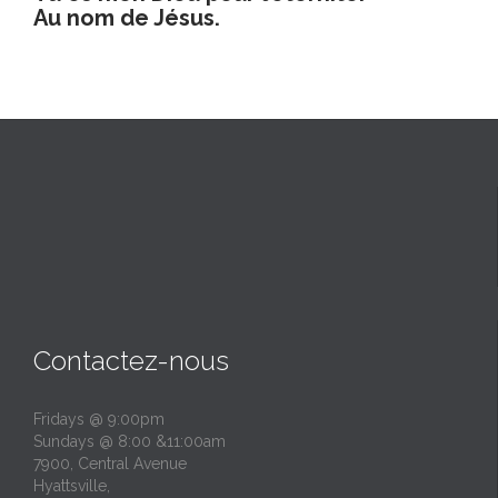
Au nom de Jésus.
Contactez-nous
Fridays @ 9:00pm
Sundays @ 8:00 &11:00am
7900, Central Avenue
Hyattsville,