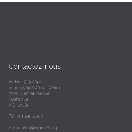
Contactez-nous
Fridays @ 9:00pm
Sundays @ 8:00 &11:00am
7900, Central Avenue
Hyattsville,
MD, 20785
Tel: 301 245-2000
E-mail:
info@jcmm16.org