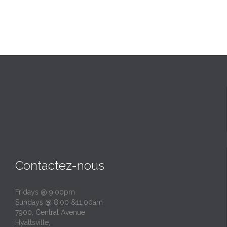
Contactez-nous
Fridays @ 9:00pm
Sundays @ 8:00 &11:00am
7900, Central Avenue
Hyattsville,