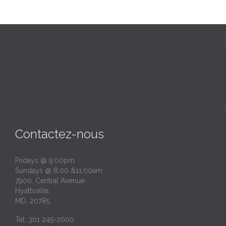
Contactez-nous
Fridays @ 9:00pm
Sundays @ 8:00 &11:00am
7900, Central Avenue
Hyattsville,
MD, 20785
Tel: 301 245-2000