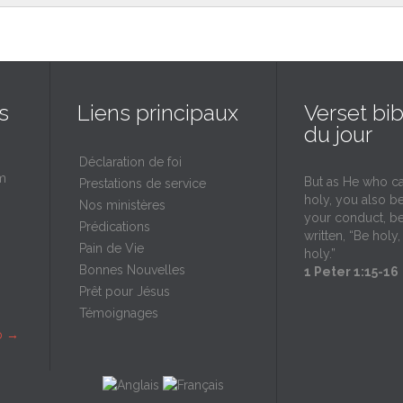
s
Liens principaux
Verset bib
du jour
Déclaration de foi
m
But as He who ca
Prestations de service
holy, you also be
Nos ministères
your conduct, be
Prédications
written, “Be holy,
Pain de Vie
holy.”
Bonnes Nouvelles
1 Peter 1:15-16
Prêt pour Jésus
Témoignages
p
→