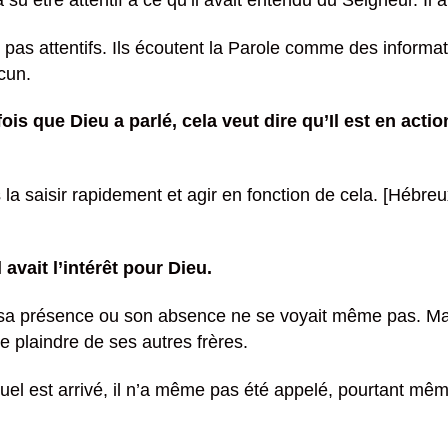
u être attentif à ce qu’il avait entendu du Seigneur. Il
pas attentifs. Ils écoutent la Parole comme des informat
cun.
 fois que Dieu a parlé, cela veut dire qu’Il est en act
la saisir rapidement et agir en fonction de cela. [Hébreu
l avait l’intérêt pour Dieu.
, sa présence ou son absence ne se voyait même pas. Mais
 se plaindre de ses autres frères.
l est arrivé, il n’a même pas été appelé, pourtant même