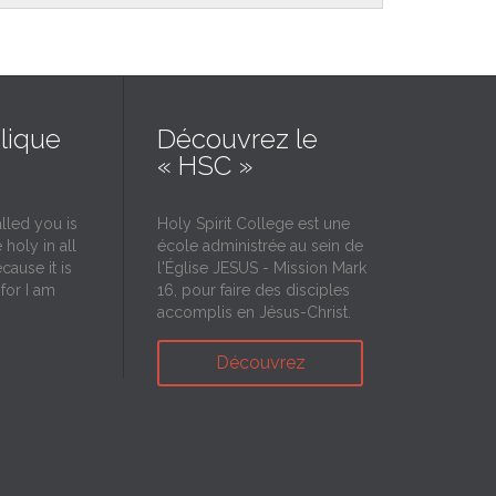
lique
Découvrez le
« HSC »
lled you is
Holy Spirit College est une
 holy in all
école administrée au sein de
cause it is
l'Église JESUS - Mission Mark
 for I am
16, pour faire des disciples
accomplis en Jésus-Christ.
Découvrez