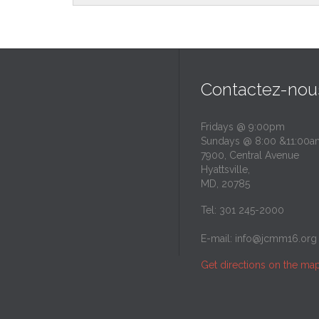
Contactez-nou
Fridays @ 9:00pm
Sundays @ 8:00 &11:00a
7900, Central Avenue
Hyattsville,
MD, 20785
Tel: 301 245-2000
E-mail:
info@jcmm16.org
Get directions on the ma