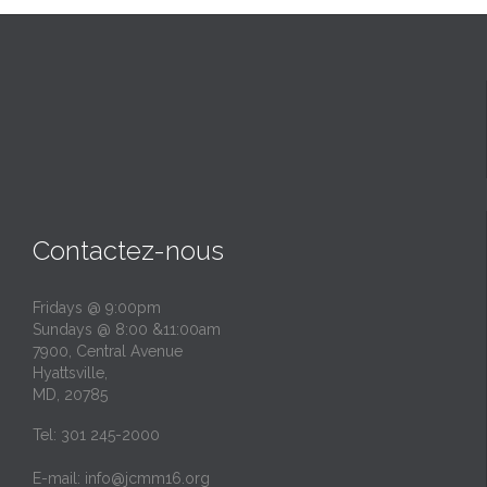
Contactez-nous
Fridays @ 9:00pm
Sundays @ 8:00 &11:00am
7900, Central Avenue
Hyattsville,
MD, 20785
Tel: 301 245-2000
E-mail:
info@jcmm16.org