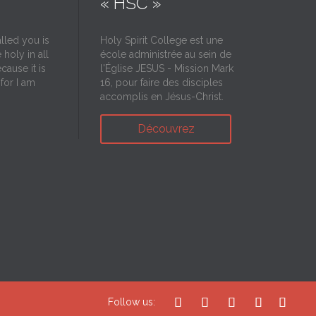
« HSC »
lled you is
Holy Spirit College est une
 holy in all
école administrée au sein de
cause it is
l'Église JESUS - Mission Mark
 for I am
16, pour faire des disciples
accomplis en Jésus-Christ.
Découvrez





Follow us: