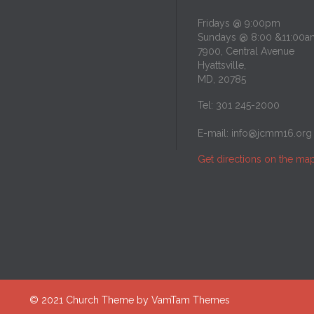
Fridays @ 9:00pm
Sundays @ 8:00 &11:00a
7900, Central Avenue
Hyattsville,
MD, 20785
Tel: 301 245-2000
E-mail:
info@jcmm16.org
Get directions on the ma
© 2021
Church Theme
by
VamTam Themes