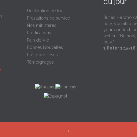
du jour
Déclaration de foi
m
But as He who ca
Prestations de service
holy, you also be
Nos ministères
your conduct, be
Prédications
written, “Be holy,
Pain de Vie
holy.”
Bonnes Nouvelles
1 Peter 1:15-16
Prêt pour Jésus
Témoignages
p
→
↑