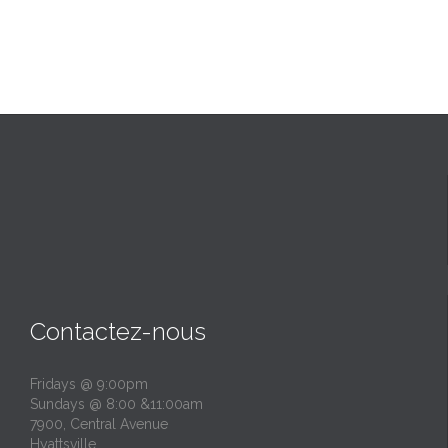
Contactez-nous
Fridays @ 9:00pm
Sundays @ 8:00 &11:00am
7900, Central Avenue
Hyattsville,