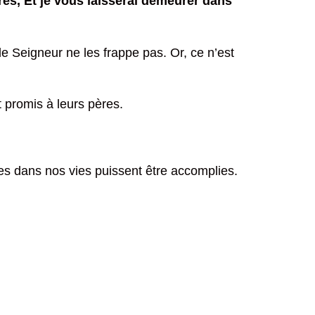
res, Et je vous laisserai demeurer dans
le Seigneur ne les frappe pas. Or, ce n’est
et promis à leurs pères.
s dans nos vies puissent être accomplies.