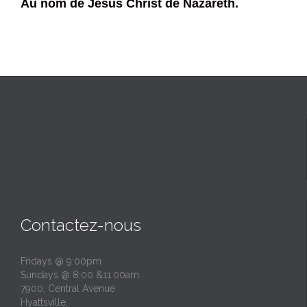
Au nom de Jésus Christ de Nazareth.
Contactez-nous
Fridays @ 9:00pm
Sundays @ 8:00 &11:00am
7900, Central Avenue
Hyattsville,