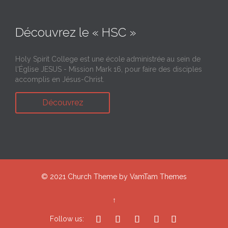
Découvrez le « HSC »
Holy Spirit College est une école administrée au sein de
l'Église JESUS - Mission Mark 16, pour faire des disciples
accomplis en Jésus-Christ.
Découvrez
© 2021
Church Theme
by
VamTam Themes
↑





Follow us: