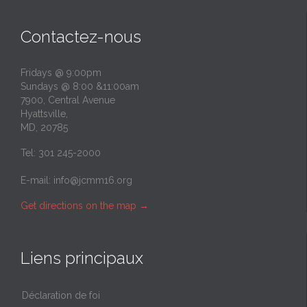
Contactez-nous
Fridays @ 9:00pm
Sundays @ 8:00 &11:00am
7900, Central Avenue
Hyattsville,
MD, 20785
Tel: 301 245-2000
E-mail:
info@jcmm16.org
Get directions on the map
→
Liens principaux
Déclaration de foi