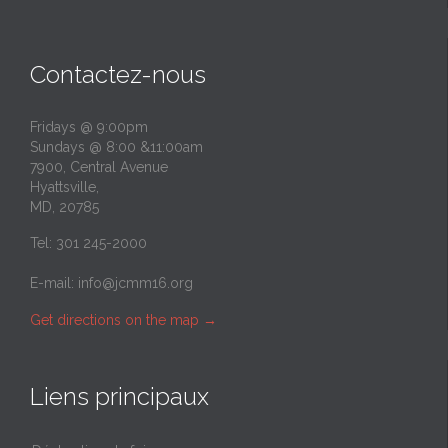
Contactez-nous
Fridays @ 9:00pm
Sundays @ 8:00 &11:00am
7900, Central Avenue
Hyattsville,
MD, 20785
Tel: 301 245-2000
E-mail:
info@jcmm16.org
Get directions on the map
→
Liens principaux