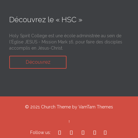
Découvrez le « HSC »
Holy Spirit College est une école administrée au sein de
l'Église JESUS - Mission Mark 16, pour faire des disciples
accomplis en Jésus-Christ.
Découvrez
© 2021
Church Theme
by
VamTam Themes
↑





Follow us: