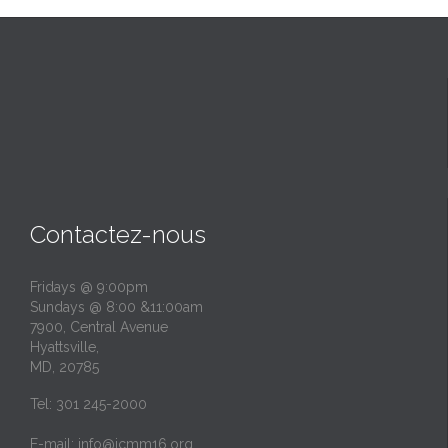
Contactez-nous
Fridays @ 9:00pm
Sundays @ 8:00 &11:00am
7900, Central Avenue
Hyattsville,
MD, 20785
Tel: 301 245-2000
E-mail:
info@jcmm16.org