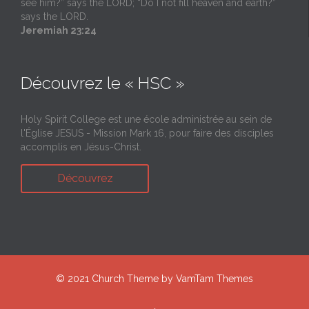
see him?” says the LORD; “Do I not fill heaven and earth?”
says the LORD.
Jeremiah 23:24
Découvrez le « HSC »
Holy Spirit College est une école administrée au sein de
l'Église JESUS - Mission Mark 16, pour faire des disciples
accomplis en Jésus-Christ.
Découvrez
© 2021
Church Theme
by
VamTam Themes