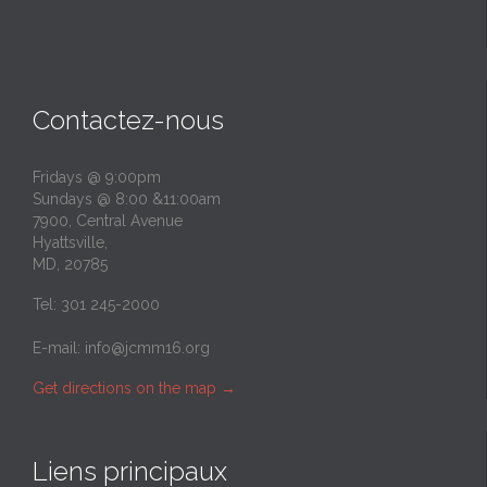
Contactez-nous
Fridays @ 9:00pm
Sundays @ 8:00 &11:00am
7900, Central Avenue
Hyattsville,
MD, 20785
Tel: 301 245-2000
E-mail:
info@jcmm16.org
Get directions on the map
→
Liens principaux