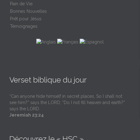
Pain de Vie
Bonnes Nouvelles
Prêt pour Jésus
Témoignages
Verset biblique du jour
“Can anyone hide himself in secret places, So I shall not
see him?” says the LORD; “Do I not fill heaven and earth?”
says the LORD.
Jeremiah 23:24
Découvrez le « HSC »