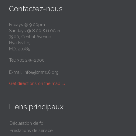
Contactez-nous
Fridays @ 9:00pm
Sundays @ 8:00 &11:00am
7900, Central Avenue
Hyattsville,
MD, 20785
Tel: 301 245-2000
E-mail:
info@jcmm16.org
Get directions on the map
→
Liens principaux
Déclaration de foi
Prestations de service