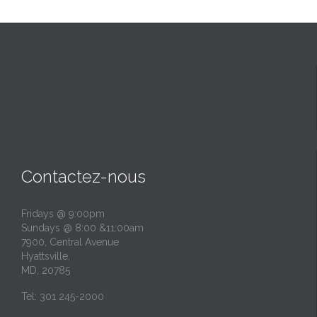
Contactez-nous
Fridays @ 9:00pm
Sundays @ 8:00 &11:00am
7900, Central Avenue
Hyattsville,
MD, 20785
Tel: 301 245-2000