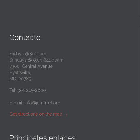
Contacto
Fridays @ 9:00pm
Sundays @ 8:00 &11:00am
7900, Central Avenue
Hyattsville,
MD, 20785
Tel: 301 245-2000
E-mail:
info@jcmm16.org
Get directions on the map
→
Principales enlaces